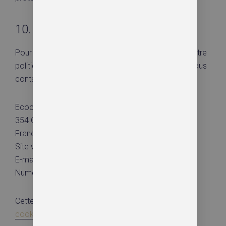
10. Coordonnées
Pour des questions et/ou des commentaires sur notre
politique de cookies et cette déclaration, veuillez nous
contacter en utilisant les coordonnées suivantes :
Ecocity-habitat
354 Chemin del bosquet _ 31320 Aureville
France
Site web :
https://www.ecocity-habitat.fr
E-mail :
contact@
ecocity-habitat.fr
Numéro de téléphone : +33611578322
Cette politique de cookies a été synchronisée avec
cookiedatabase.org
le janvier 11, 2022.