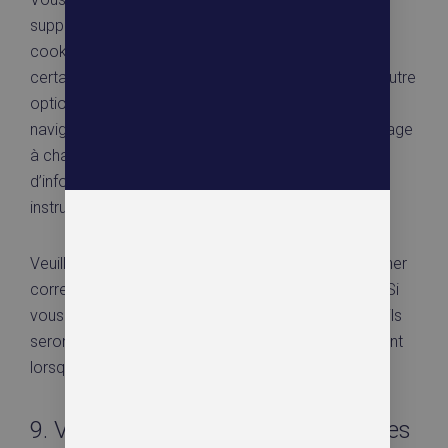
supprimer automatiquement ou manuellement les
cookies. Vous pouvez également spécifier que
certains cookies ne peuvent pas être placés. Une autre
option consiste à modifier les réglages de votre
navigateur Internet afin que vous receviez un message
à chaque fois qu’un cookie est placé. Pour plus
d’informations sur ces options, reportez-vous aux
instructions de la section Aide de votre navigateur.
Veuillez noter que notre site web peut ne pas marcher
correctement si tous les cookies sont désactivés. Si
vous supprimez les cookies dans votre navigateur, ils
seront de nouveau placés après votre consentement
lorsque vous revisiterez notre site web.
9. Vos droits concernant les données