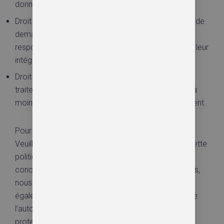
données personnelles.
Droit de transférer vos données : vous avez le droit de
demander toutes vos données personnelles au
responsable du traitement et de les transférer dans leur
intégralité à un autre responsable du traitement.
Droit d’opposition : vous pouvez vous opposer au
traitement de vos données. Nous obtempérerons, à
moins que certaines raisons ne justifient ce traitement.
Pour exercer ces droits, veuillez nous contacter.
Veuillez vous référer aux coordonnées au bas de cette
politique de cookies. Si vous avez une plainte
concernant la façon dont nous traitons vos données,
nous aimerions en être informés, mais vous avez
également le droit de déposer une plainte auprès de
l’autorité de contrôle (l’autorité chargée de la
protection des données).