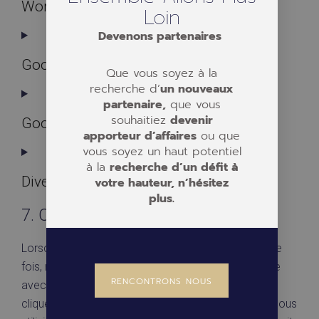
WordPress
Loin
Devenons partenaires
Statistiques
Google Analytics
Que vous soyez à la
recherche d’
un nouveaux
partenaire,
que vous
Marketing/Suivi
souhaitiez
devenir
Google Maps
apporteur d’affaires
ou que
vous soyez un haut potentiel
à la
recherche d’un défit à
Finalité en attente d’enquête
Divers
votre hauteur, n’hésitez
plus.
7. Consentement
Lorsque vous visitez notre site web pour la première
fois, nous vous montrerons une fenêtre contextuelle
RENCONTRONS NOUS
avec une explication sur les cookies. Dès que vous
cliquez sur « Accepter », vous consentez à ce que nous