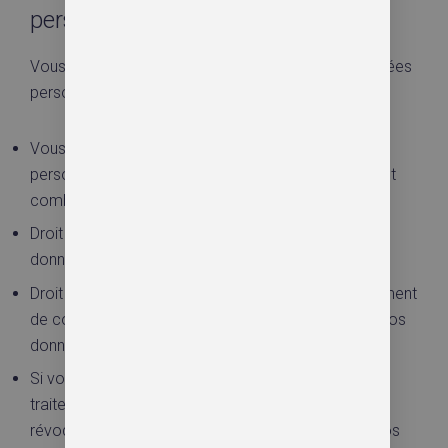
personnelles
Vous avez les droits suivants concernant vos données
personnelles :
Vous avez le droit de savoir pourquoi vos données
personnelles sont nécessaires, ce qui leur arrivera et
combien de temps elles seront conservées.
Droit d’accès : vous avez le droit d’accéder à vos
données personnelles que nous connaissons.
Droit de rectification : vous avez le droit à tout moment
de compléter, corriger, faire supprimer ou bloquer vos
données personnelles.
Si vous nous donnez votre consentement pour le
traitement de vos données, vous avez le droit de
révoquer ce consentement et de faire supprimer vos