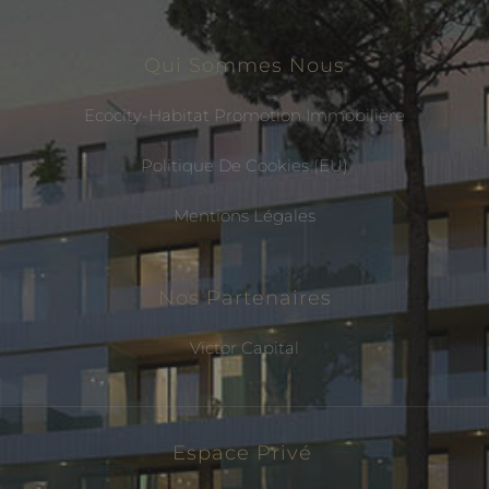
Qui Sommes Nous
Ecocity-Habitat Promotion Immobilière
Politique De Cookies (EU)
Mentions Légales
Nos Partenaires
Victor Capital
Espace Privé