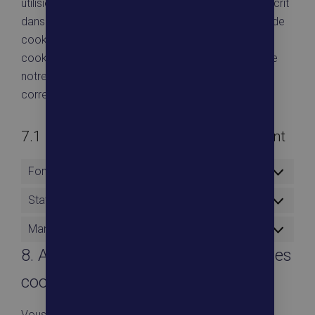
utilisions tous les cookies et extensions comme décrit
dans la fenêtre contextuelle et la présente politiquede
cookies. Vous pouvez désactiver l’utilisation des
cookies via votre navigateur, mais veuillez noter que
notre site web pourrait ne plus fonctionner
correctement.
7.1 Gérez vos réglages de consentement
Fonctionnel
Toujours activé
Statistiques
Marketing
8. Activer/désactiver et supprimer les
cookies
Vous pouvez utiliser votre navigateur internet pour