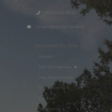
+33(0)6.11.57.83.22
contact@ecocity-habitat.fr
Structure Du Site
Accueil
Nos Résidences
Nos Réalisations
Institutionnels
Contact
Connexion