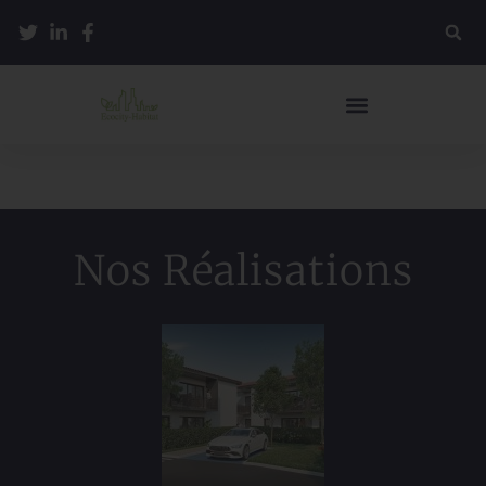
Nos Réalisations